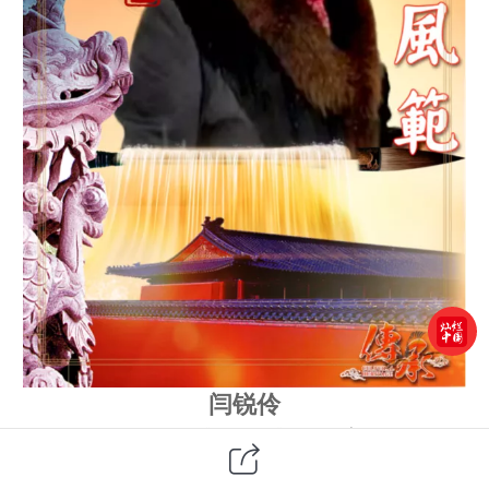
闫锐伶
《灿烂中国》书画名家
闫锐伶，女，
1958
年
2
月出生于北京，国家一