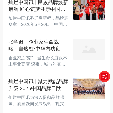
灿烂中国讯 | 民族品牌焕新
启航 匠心筑梦健康中国
——檤洛康品牌所属广西
灿烂中国讯乔迁启新程，品牌耀
五行药业乔迁开业盛典圆
华章！2026年5月20日，中国民
满举办
族品牌工程入围品牌——檤洛康
所属企业广西五行药业有限责任
张学跚〡企业家生命战
公司乔迁开业盛典在南宁隆重举
略：自然桩•中华内功创始
行。本次盛典以“铸民族品牌匠
人张伟东的世纪思考
心，护全民健康福祉”为核心主
企业家之“殇”：当生命长度跟不
旨，汇聚全国各地两百余位商界
上事业宽度 深夜，城市的霓虹
领袖、行业精英与社会各界友
为奋斗者点亮，也映照着无数企
人，共鉴民族健康品牌发展新里
业家的孤独背影，商海沉浮多
灿烂中国讯 | 聚力赋能品牌
程，共话健康产业高质量发展新
年，我们习惯了在会议室里挥斥
未来。本次盛典充分彰显了檤洛
升级 2026中国品牌日陕西
方遒，在谈判桌上纵横捭阖，却
康品牌的民族品牌实力与行业认
品牌发展大会在西安顺利
在不知不觉中，将自己的身体抵
灿烂中国讯为深入贯彻品牌强
可度。活动特邀中国民族品牌...
召开
押给了事业，当营收数字不断攀
国、质量强国发展战略，扎实推
升，亚健康的红灯也悄然亮起；
进区域品牌高质量建设工作，借