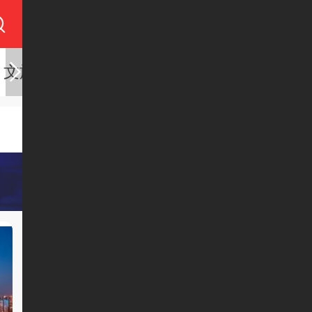
文旅
健康
品牌
城市
康旅中国
农