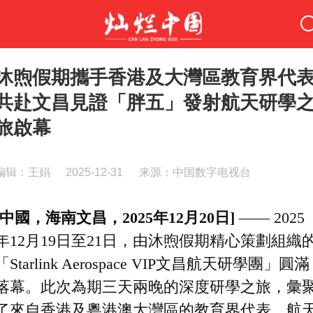
沐煦假期攜手香港及大灣區教育界代
共赴文昌見證「胖五」發射航天研學
旅啟幕
编辑：王娟
2025-12-31
来源：中国数字电视台
[中國，海南文昌，202
5
年12月2
0
日]
—— 202
5
年12月19日至21日，由沐煦假期精心策劃組織
「Starlink Aerospace VIP文昌
航天
研學團」圓滿
落幕。此次為期三天兩晚的深度研學之旅，彙
了來自香港及粵港澳大灣區的教育界代表、
航