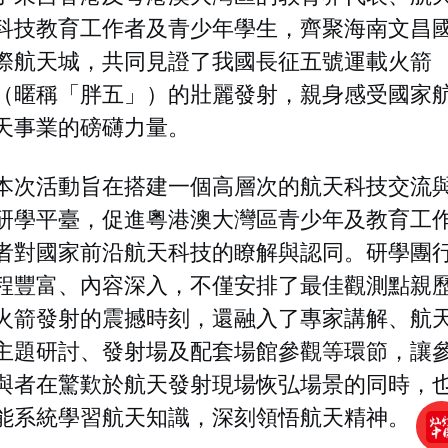
科技教育工作者及青少年學生，齊聚海南文昌
際
航天
城，共同見證了我國長征五號運載火箭
（暱稱「胖五」）的壯麗發射，親身感受國家
天
事業的磅礴力量。
本次活動旨在搭建一個高層次的
航天
科技交流
研學平臺，促進粵港澳大灣區青少年及教育工
者對國家前沿
航天
科技的瞭解與認同。研學團
程豐富、內容深入，不僅安排了最佳觀測點親
火箭發射的震撼時刻，還融入了專家講解、
航
主題研討、發射場及配套場館參觀等環節，讓
與者在驚歎於
航天
發射現場恢弘場景的同時，
能系統學習
航天
知識，深刻領悟
航天
精神。