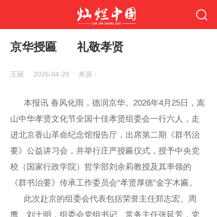
京华授匾 礼敬孝贤
王丽
2026-04-28
来源：
本报讯 春风化雨，德润京华。2026年4月25日，嵩
山中华孝贤文化节全国十佳孝贤组委会一行六人，走
进北京香山革命纪念馆报告厅，出席第二期《群书治
要》公益讲习会，并举行庄严授匾仪式，授予中央党
校（国家行政学院）哲学部刘余莉教授及其率领的
《群书治要》传承工作委员会“孝贤厚德”金字木匾。
此次赴京的组委会代表包括荣誉主任郑志宏、周
鹰、刘士明，组委会党组书记、常务主任张延芳，党