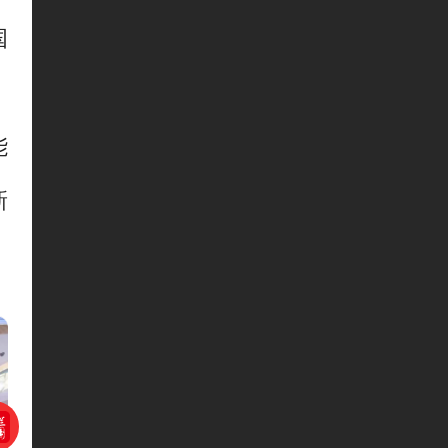
国
。
能
新
。